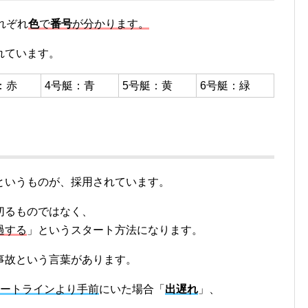
れぞれ
色
で
番号
が分かります。
れています。
：赤
4号艇：青
5号艇：黄
6号艇：緑
というものが、採用されています。
切るものではなく、
過する
」というスタート方法になります。
事故という言葉があります。
ートラインより手前
にいた場合「
出遅れ
」、