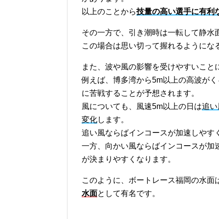
以上のことから
技量の高い選手に有利
その一方で、引き潮時は一転して静水
この場合は思い切って握れるようにな
また、波や風の影響を受けやすいこと
例えば、博多湾から5m以上の高波が
に苦戦することが予想されます。
風についても、風速5m以上の日は
追い
変化
します。
追い風ならばインコースが加速しやす
一方、向かい風ならばインコースが加
が決まりやすくなります。
このように、ボートレース福岡の水面
水面
として有名です。