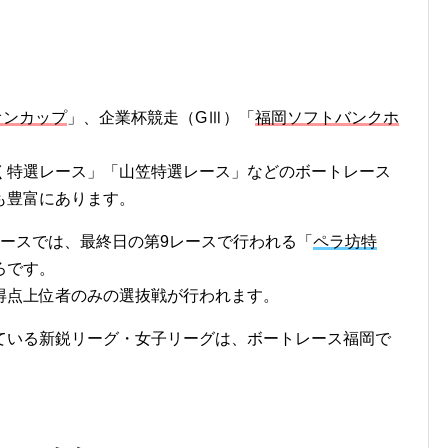
オンカップ
」、企業杯競走（GⅢ）「
福岡ソフトバンクホ
。
く特選レース」「山笠特選レース」などのボートレース
も豊富にあります。
レースでは、最終日の第9レースで行われる「
ペラ坊特
ろです。
得点上位者のみの選抜戦が行われます。
ている新鋭リーグ・女子リーグは、ボートレース福岡で