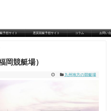
艇予想サイト
悪質競艇予想サイト
コラム
お問い
場
福岡競艇場）
九州地方の競艇場