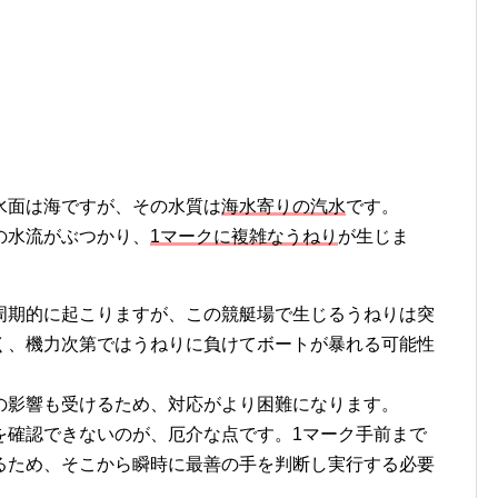
水面は海ですが、その水質は
海水寄りの汽水
です。
の水流がぶつかり、
1マークに複雑なうねり
が生じま
周期的に起こりますが、この競艇場で生じるうねりは突
く、機力次第ではうねりに負けてボートが暴れる可能性
の影響も受けるため、対応がより困難になります。
を確認できないのが、厄介な点です。1マーク手前まで
るため、そこから瞬時に最善の手を判断し実行する必要