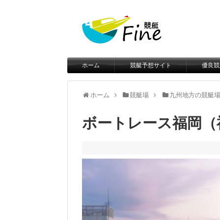
ホーム
競艇予想サイト
優良競
ホーム
競艇場
九州地方の競艇
ボートレース福岡（