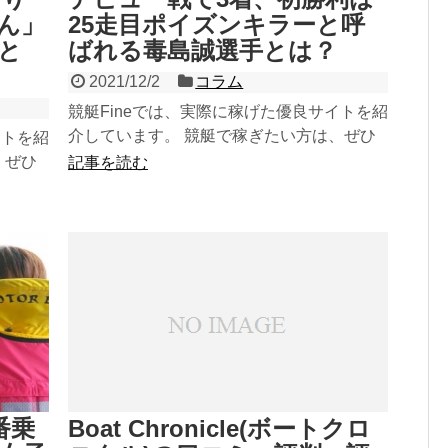
ん」
25走目ポイズンキラーと呼
と
ばれる毒島誠選手とは？
2021/12/2
コラム
競艇Fineでは、実際に稼げた優良サイトを紹
介しています。 競艇で稼ぎたい方は、ぜひ
イトを紹
参考にしてみてください！ 稼げる優良サイ
、ぜひ
記事を読む
トをチェック...
良サイ
番乗
Boat Chronicle(ボートクロ