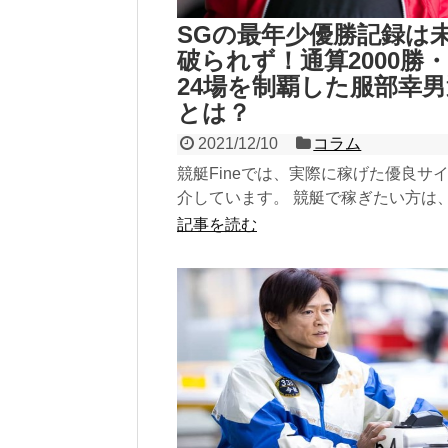
SGの最年少優勝記録は
破られず！通算2000勝
24場を制覇した服部幸
とは？
2021/12/10
コラム
競艇Fineでは、実際に稼げた優良サ
介しています。 競艇で稼ぎたい方は
参考にしてみてください！ 稼げる優
記事を読む
トをチェック...