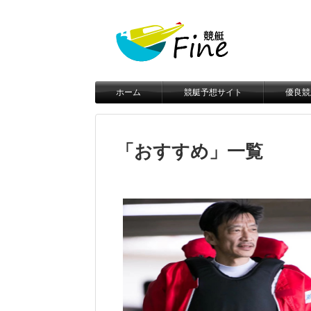
ホーム
競艇予想サイト
優良競
「
おすすめ
」
一覧