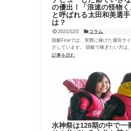
の優出！「浪速の怪物く
と呼ばれる太田和美選手
は？
2021/12/3
コラム
競艇Fineでは、実際に稼げた優良サ
介しています。 競艇で稼ぎたい方は
参考にしてみてください！ 稼げる優
記事を読む
トをチェック...
水神祭は128期の中で一