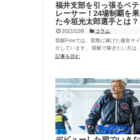
福井支部を引っ張るベテ
レーサー！24場制覇を
た今垣光太郎選手とは？
2021/12/8
コラム
競艇Fineでは、実際に稼げた優良サ
介しています。 競艇で稼ぎたい方は
参考にしてみてください！ 稼げる優
記事を読む
トをチェック...
デビューした節でいき