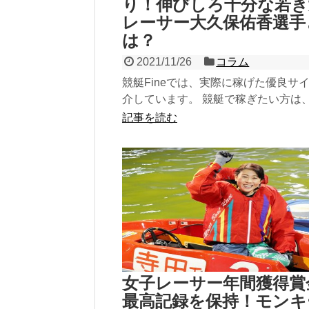
り！伸びしろ十分な若き
レーサー大久保佑香選手
は？
2021/11/26
コラム
競艇Fineでは、実際に稼げた優良サ
介しています。 競艇で稼ぎたい方は
参考にしてみてください！ 稼げる優
記事を読む
トをチェック...
女子レーサー年間獲得賞
最高記録を保持！モンキ