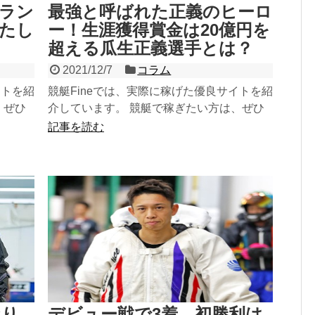
ラン
最強と呼ばれた正義のヒーロ
果たし
ー！生涯獲得賞金は20億円を
超える瓜生正義選手とは？
2021/12/7
コラム
イトを紹
競艇Fineでは、実際に稼げた優良サイトを紹
、ぜひ
介しています。 競艇で稼ぎたい方は、ぜひ
良サイ
参考にしてみてください！ 稼げる優良サイ
記事を読む
トをチェック...
なり
デビュー戦で3着、初勝利は