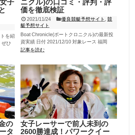
女子
ニクル)の口コミ・評判・評
と
価を徹底検証
2021/11/24
優良競艇予想サイト
,
競
艇予想サイト
Boat Chronicle(ボートクロニクル)の最新投
イトを紹
資実績 日付 2021/12/10 対象レース 福岡
、ぜひ
10R→福岡11...
記事を読む
良サイ
金の
女子レーサーで前人未到の
ータ
2600勝達成！パワークイー