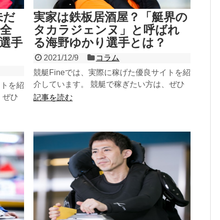
未だ
実家は鉄板居酒屋？「艇界の
・全
タカラジェンヌ」と呼ばれ
男選手
る海野ゆかり選手とは？
2021/12/9
コラム
競艇Fineでは、実際に稼げた優良サイトを紹
介しています。 競艇で稼ぎたい方は、ぜひ
イトを紹
参考にしてみてください！ 稼げる優良サイ
、ぜひ
記事を読む
トをチェック...
良サイ