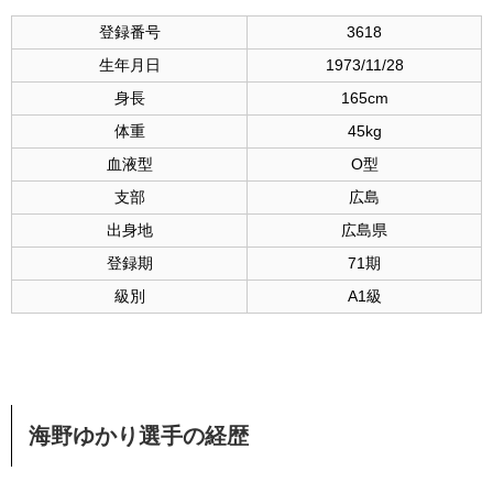
登録番号
3618
生年月日
1973/11/28
身長
165cm
体重
45kg
血液型
O型
支部
広島
出身地
広島県
登録期
71期
級別
A1級
海野ゆかり
選手の経歴