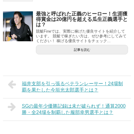
最強と呼ばれた正義のヒーロー！生涯獲
得賞金は20億円を超える瓜生正義選手と
は？
競艇Fineでは、実際に稼げた優良サイトを紹介して
います。 競艇で稼ぎたい方は、ぜひ参考にしてみて
ください！ 稼げる優良サイトをチェック...
記事を読む
福井支部を引っ張るベテランレーサー！24場制
覇を果たした今垣光太郎選手とは？
SGの最年少優勝記録は未だ破られず！通算2000
勝・全24場を制覇した服部幸男選手とは？