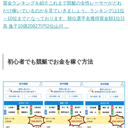
賞金ランキングを紹介これまで競艇の女性レーサーがどれ
だけ稼いでいるのかを見ていきましょう。ランキングは1位
～10位までとなっております。順位選手名獲得賞金額1位日
高 逸子10億2082万円2位山川 …
初心者でも
競艇
でお金を稼ぐ方法