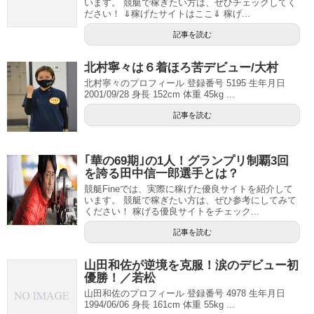
います。 競艇で稼ぎたい方は、ぜひチェックしてく
ださい！ ⇓稼げたサイトはここ⇓ 稼げ...
記事を読む
北村寧々は６着ほろ苦デビュー/大村
北村寧々のプロフィール 登録番号 5195 生年月日
2001/09/28 身長 152cm 体重 45kg ...
記事を読む
｢華の69期｣の1人！グランプリ制覇3回
を誇る田中信一郎選手とは？
競艇Fineでは、実際に稼げた優良サイトを紹介して
います。 競艇で稼ぎたい方は、ぜひ参考にしてみて
ください！ 稼げる優良サイトをチェック...
記事を読む
山田和佐が逆境を克服！涙のデビュー初
優勝！／若松
山田和佐のプロフィール 登録番号 4978 生年月日
1994/06/06 身長 161cm 体重 55kg ...