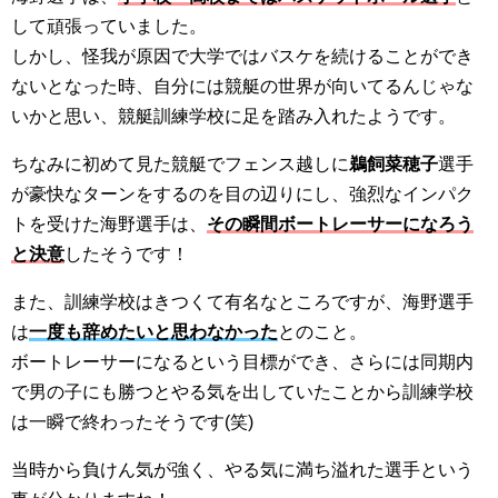
して頑張っていました。
しかし、怪我が原因で大学ではバスケを続けることができ
ないとなった時、自分には競艇の世界が向いてるんじゃな
いかと思い、競艇訓練学校に足を踏み入れたようです。
ちなみに初めて見た競艇でフェンス越しに
鵜飼菜穂子
選手
が豪快なターンをするのを目の辺りにし、強烈なインパク
トを受けた海野選手は、
その瞬間ボートレーサーになろう
と決意
したそうです！
また、訓練学校はきつくて有名なところですが、海野選手
は
一度も辞めたいと思わなかった
とのこと。
ボートレーサーになるという目標ができ、さらには同期内
で男の子にも勝つとやる気を出していたことから訓練学校
は一瞬で終わったそうです(笑)
当時から負けん気が強く、やる気に満ち溢れた選手という