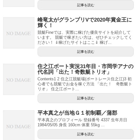
記事を読む
峰竜太がグランプリVで2020年賞金王に
輝く！
競艇Fineでは、実際に稼げた優良サイトを紹介して
います。 競艇で稼ぎたい方は、ぜひチェックしてく
ださい！ ⇓稼げたサイトはここ⇓ 稼げ...
記事を読む
住之江ボート実況31年目・市岡学アナの
代名詞「出た！奇数艇トリオ」
Contents1 2 住之江競艇場(ボートレース住之江)3 初
心者でも競艇でお金を稼ぐ方法 「出た！ 奇数艇ト
リオ」 住之江ボート...
記事を読む
平本真之が当地Ｇ１初制覇／蒲郡
平本真之のプロフィール 登録番号 4337 生年月日
1984/05/05 身長 160cm 体重 55kg ...
記事を読む