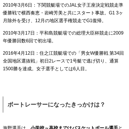
2010年3月6日：下関競艇場でのJAL女子王座決定戦競走準
優勝戦で横西奏恵・岩崎芳美と共にスタート事故。G1 3ヶ
月除外を受け、12月の地区選手権競走でG1復帰。
2010年3月17日：平和島競艇場での総理大臣杯競走に2009
年優勝回数6回で初出場。
2016年4月12日：住之江競艇場での「男女W優勝戦 第34回
全国地区選抜戦」初日2レースで1号艇で逃げ切り、通算
1500勝を達成。女子選手としては6人目。
ボートレーサー
になったきっかけは？
海野選手は、
小学校～高校まではバスケットボール選手
と