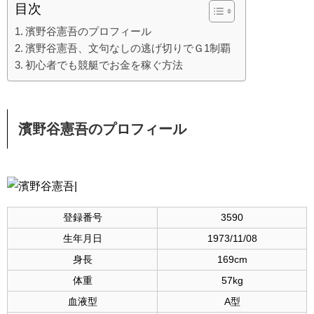
目次
濱野谷憲吾のプロフィール
濱野谷憲吾、文句なしの逃げ切りでＧ1制覇
初心者でも競艇でお金を稼ぐ方法
濱野谷憲吾
のプロフィール
登録番号
3590
生年月日
1973/11/08
身長
169cm
体重
57kg
血液型
A型