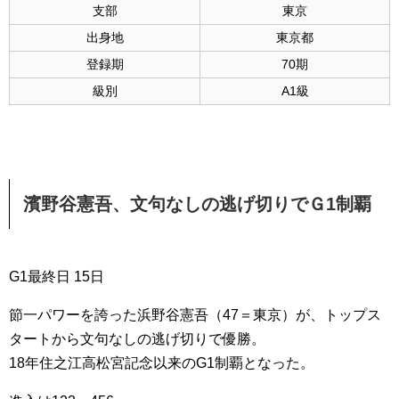
支部
東京
出身地
東京都
登録期
70期
級別
A1級
濱野谷憲吾
、文句なしの逃げ切りでＧ1制覇
G1最終日 15日
節一パワーを誇った浜野谷憲吾（47＝東京）が、トップス
タートから文句なしの逃げ切りで優勝。
18年住之江高松宮記念以来のG1制覇となった。