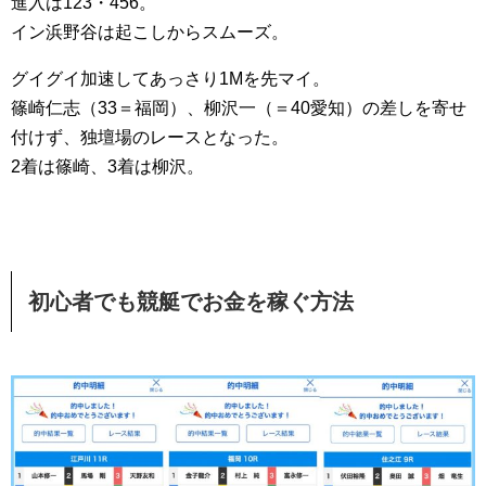
進入は123・456。
イン浜野谷は起こしからスムーズ。
グイグイ加速してあっさり1Mを先マイ。
篠崎仁志（33＝福岡）、柳沢一（＝40愛知）の差しを寄せ
付けず、独壇場のレースとなった。
2着は篠崎、3着は柳沢。
初心者でも
競艇
でお金を稼ぐ方法