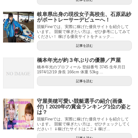
岐阜県出身の現役女子高校生、石原凪紗
がボートレーサーデビューへ！
競艇Fineでは、実際に稼げた優良サイトを紹介して
います。 競艇で稼ぎたい方は、ぜひ参考にしてみて
ください！ 稼げる優良サイトをチェック...
記事を読む
橋本年光が約３年ぶりの優勝／芦屋
橋本年光のプロフィール 登録番号 3745 生年月日
1974/12/19 身長 166cm 体重 53kg ...
記事を読む
守屋美穂可愛い競艇選手の紹介(画像
付)！2020年の賞金ランキング1位の姿と
は？
競艇Fineでは、実際に稼げた優良サイトを紹介して
います。 競艇で稼ぎたい方は、ぜひチェックしてく
ださい！ ⇓稼げたサイトはここ⇓ 稼げ...
記事を読む