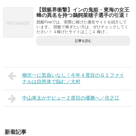
【競艇界衝撃】インの鬼姫・東海の女王
蜂の異名を持つ鵜飼菜穂子選手の引退！
競艇Fineでは、実際に稼げた優良サイトを紹介して
います。 競艇で稼ぎたい方は、ぜひチェックしてく
ださい！ ⇓稼げたサイトはここ⇓ 稼げ...
記事を読む
柳沢一に気負いなし！今年４度目のＧ１ファイ
ナルは自然体で臨む／大村
中山将太がデビュー２度目の優勝へ／住之江
新着記事