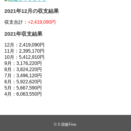
2021年12月の収支結果
収支合計：
+2,419,090円
2021年収支結果
12月：2,419,090円
11月：2,395,170円
10月：5,412,910円
9月：3,176,220円
8月：3,824,220円
7月：3,496,120円
6月：5,922,620円
5月：5,667,590円
4月：6,063,550円
© 0
競艇Fine
.