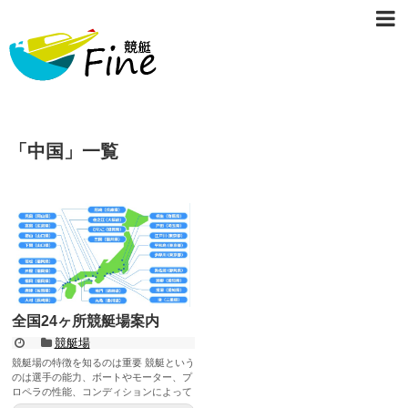
「
中国
」
一覧
全国24ヶ所競艇場案内
競艇場
競艇場の特徴を知るのは重要 競艇という
のは選手の能力、ボートやモーター、プ
ロペラの性能、コンディションによって
勝敗が大きく左右されますが...