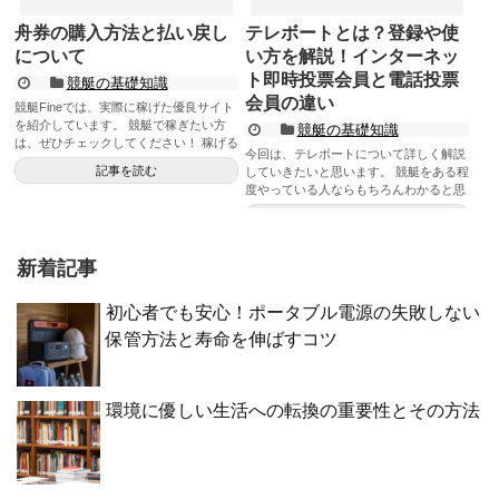
舟券の購入方法と払い戻し
テレボートとは？登録や使
について
い方を解説！インターネッ
ト即時投票会員と電話投票
競艇の基礎知識
会員の違い
競艇Fineでは、実際に稼げた優良サイト
を紹介しています。 競艇で稼ぎたい方
競艇の基礎知識
は、ぜひチェックしてください！ 稼げる
今回は、テレボートについて詳しく解説
優良サイトをチェック ...
記事を読む
していきたいと思います。 競艇をある程
度やっている人ならもちろんわかると思
いますが、競艇を最近始めた...
記事を読む
新着記事
初心者でも安心！ポータブル電源の失敗しない
保管方法と寿命を伸ばすコツ
環境に優しい生活への転換の重要性とその方法