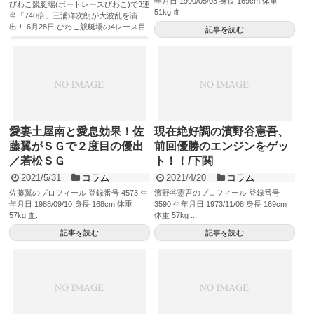
年月日 1990/05/03 身長 169cm 体重
びわこ競艇場(ボートレースびわこ)で3連
51kg 血...
単「740倍」三浦洋次朗が大波乱を演
出！ 6月28日 びわこ競艇場の4レース目
記事を読む
で3連単740...
記事を読む
愛妻土屋南と愛息効果！佐
現在絶好調の濱野谷憲吾、
藤翼がＳＧで２度目の優出
前回優勝のエンジンをゲッ
／若松ＳＧ
ト！！/下関
2021/5/31
コラム
2021/4/20
コラム
佐藤翼のプロフィール 登録番号 4573 生
濱野谷憲吾のプロフィール 登録番号
年月日 1988/09/10 身長 168cm 体重
3590 生年月日 1973/11/08 身長 169cm
57kg 血...
体重 57kg ...
記事を読む
記事を読む