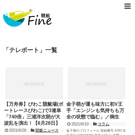
「
テレボート
」
一覧
【万舟券】びわこ競艇場(ボ
金子萌が運も味方に初V王
ートレースびわこ)で3連単
手「エンジンも気持ちも万
「740倍」三浦洋次朗が大
全の状態で臨む」／桐生
波乱を演出！【6月28日】
2021/6/10
コラム
2021/6/28
競艇ニュース
金子萌のプロフィール 登録番号 4793 生