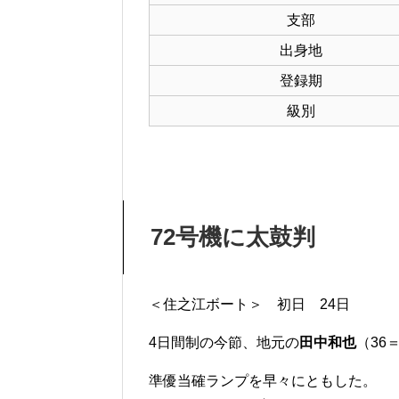
支部
出身地
登録期
級別
72号機に太鼓判
＜住之江ボート＞ 初日 24日
4日間制の今節、地元の
田中和也
（36
準優当確ランプを早々にともした。