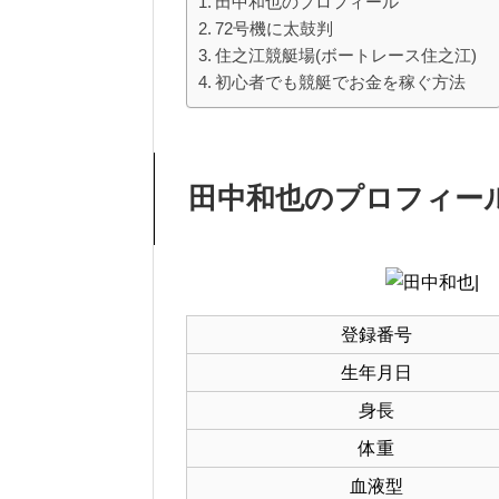
田中和也のプロフィール
72号機に太鼓判
住之江競艇場(ボートレース住之江)
初心者でも競艇でお金を稼ぐ方法
田中和也
の
プロフィー
登録番号
生年月日
身長
体重
血液型