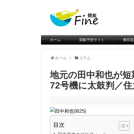
ホーム
競艇予想サイト
優良競
ホーム
コラム
地元の田中和也が短
72号機に太鼓判／住
目次