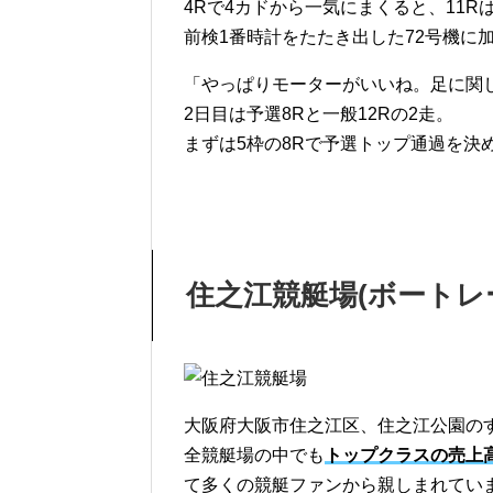
4Rで4カドから一気にまくると、11
前検1番時計をたたき出した72号機に
「やっぱりモーターがいいね。足に関
2日目は予選8Rと一般12Rの2走。
まずは5枠の8Rで予選トップ通過を決
住之江競艇場
(
ボートレ
大阪府大阪市住之江区、住之江公園の
全競艇場の中でも
トップクラスの売上
て多くの競艇ファンから親しまれてい