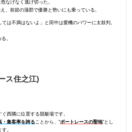
Rは危なげなく逃げ切った。
加え、前節の蒲郡で優勝と勢いにも乗っている。
しては不満はないよ」と田中は愛機のパワーに太鼓判。
める。
ース住之江
)
すぐ西隣に位置する競艇場です。
高・集客率を誇る
ことから、“
ボートレースの聖地
”とし
ます。