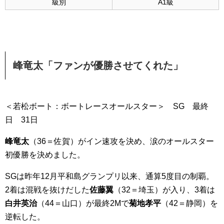
級別
A1級
峰竜太
「ファンが優勝させてくれた」
＜若松ボート：ボートレースオールスター＞ SG 最終
日 31日
峰竜太
（36＝佐賀）がイン速攻を決め、涙のオールスター
初優勝を決めました。
SGは昨年12月平和島グランプリ以来、通算5度目の制覇。
2着は混戦を抜けだした
佐藤翼
（32＝埼玉）が入り、3着は
白井英治
（44＝山口）が最終2Mで
菊地孝平
（42＝静岡）を
逆転した。