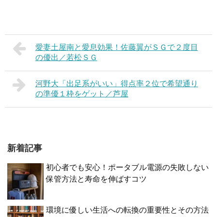
愛妻土屋南と愛息効果！佐藤翼がＳＧで２度目
の優出／若松ＳＧ
河野大「出足系がいい」得点率２位で希望通り
の準優１枠をゲット／芦屋
新着記事
初心者でも安心！ポータブル電源の失敗しない
保管方法と寿命を伸ばすコツ
環境に優しい生活への転換の重要性とその方法