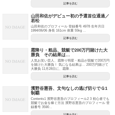
記事を読む
山田和佐がデビュー初の予選首位通過／
若松
山田和佐のプロフィール 登録番号 4978 生年月日
1994/06/06 身長 161cm 体重 55kg ...
記事を読む
霜降り・粗品、競艇で200万円賭けた大
勝負 その結果は…
人気お笑い芸人、霜降り明星・粗品が競艇で200万円
を賭けた大勝負！ 気になる結果は… 200万円賭けて
大勝負 11月28日に、霜降...
記事を読む
濱野谷憲吾、文句なしの逃げ切りでＧ1
制覇
Contents1 濱野谷憲吾のプロフィール2 3 初心者でも
競艇でお金を稼ぐ方法 濱野谷憲吾のプロフィール 登
録番号 3590...
記事を読む