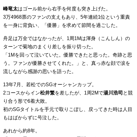
峰竜太
はゴール前から右手を何度も突き上げた。
3万4968票のファンの支えもあり、5年連続1位という重責
を一身に背負い、「優勝」を求めて節間を過ごした。
舟足は万全ではなかったが、1周1Mは渾身（こんしん）の
ターンで菊地のまくり差しを振り切った。
「1Mを回って泣いていた。優勝できたと思った。奇跡と思
う。ファンが優勝させてくれた。」と、真っ赤な顔で涙を
流しながら感謝の思いを語った。
13年7月、若松でのSGオーシャンカップ。
2コースからイン
松井繁
を差したが、1周2Mで
湯川浩司
と競
り合う形で6着大敗。
初のSGタイトルを手元で取りこぼし、戻ってきた時は人目
もはばからずに号泣した。
あれから約8年。