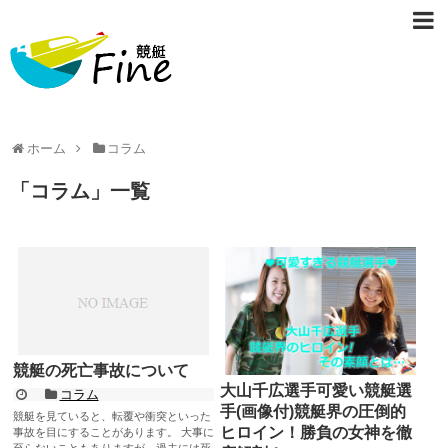
ホーム
コラム
「
コラム
」
一覧
競艇の死亡事故について
大山千広選手可愛い競艇選
コラム
手(画像付)競艇界の圧倒的
競艇を見ていると、転覆や衝突といった
ヒロイン！勝負の女神を徹
事故を目にすることがあります。 大事に
至らないこともありますが、過去には死