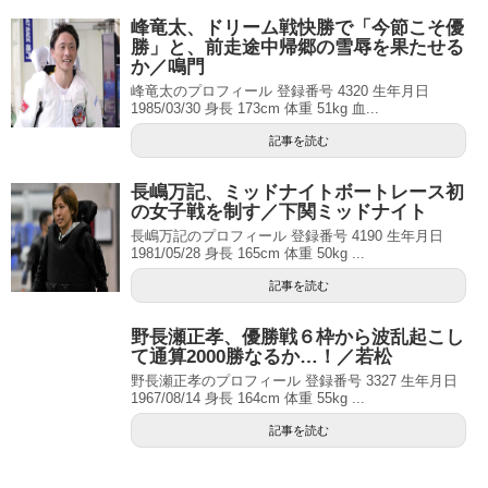
峰竜太、ドリーム戦快勝で「今節こそ優
勝」と、前走途中帰郷の雪辱を果たせる
か／鳴門
峰竜太のプロフィール 登録番号 4320 生年月日
1985/03/30 身長 173cm 体重 51kg 血...
記事を読む
長嶋万記、ミッドナイトボートレース初
の女子戦を制す／下関ミッドナイト
長嶋万記のプロフィール 登録番号 4190 生年月日
1981/05/28 身長 165cm 体重 50kg ...
記事を読む
野長瀬正孝、優勝戦６枠から波乱起こし
て通算2000勝なるか…！／若松
野長瀬正孝のプロフィール 登録番号 3327 生年月日
1967/08/14 身長 164cm 体重 55kg ...
記事を読む