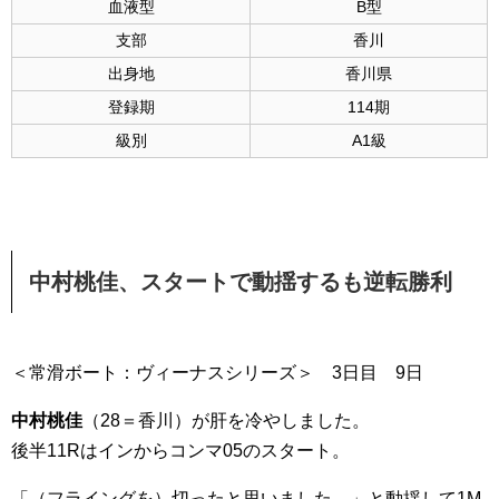
血液型
B型
支部
香川
出身地
香川県
登録期
114期
級別
A1級
中村桃佳
、スタートで動揺するも逆転勝利
＜常滑ボート：ヴィーナスシリーズ＞ 3日目 9日
中村桃佳
（28＝香川）が肝を冷やしました。
後半11Rはインからコンマ05のスタート。
「（フライングを）切ったと思いました。」と動揺して1M