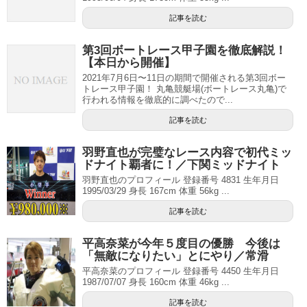
記事を読む
第3回ボートレース甲子園を徹底解説！
【本日から開催】
2021年7月6日〜11日の期間で開催される第3回ボー
トレース甲子園！ 丸亀競艇場(ボートレース丸亀)で
行われる情報を徹底的に調べたので...
記事を読む
羽野直也が完璧なレース内容で初代ミッ
ドナイト覇者に！／下関ミッドナイト
羽野直也のプロフィール 登録番号 4831 生年月日
1995/03/29 身長 167cm 体重 56kg ...
記事を読む
平高奈菜が今年５度目の優勝 今後は
「無敵になりたい」とにやり／常滑
平高奈菜のプロフィール 登録番号 4450 生年月日
1987/07/07 身長 160cm 体重 46kg ...
記事を読む