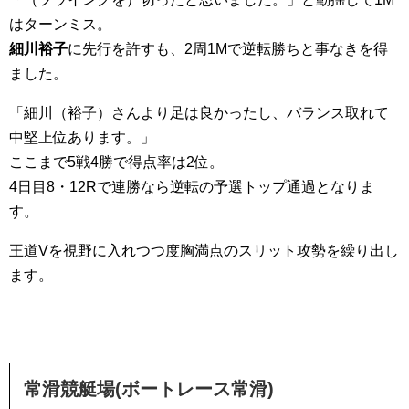
はターンミス。
細川裕子
に先行を許すも、2周1Mで逆転勝ちと事なきを得
ました。
「細川（裕子）さんより足は良かったし、バランス取れて
中堅上位あります。」
ここまで5戦4勝で得点率は2位。
4日目8・12Rで連勝なら逆転の予選トップ通過となりま
す。
王道Vを視野に入れつつ度胸満点のスリット攻勢を繰り出し
ます。
常滑競艇場
(
ボートレース常滑
)