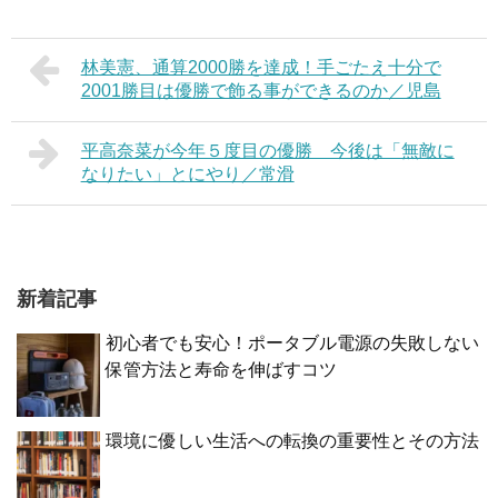
林美憲、通算2000勝を達成！手ごたえ十分で
2001勝目は優勝で飾る事ができるのか／児島
平高奈菜が今年５度目の優勝 今後は「無敵に
なりたい」とにやり／常滑
新着記事
初心者でも安心！ポータブル電源の失敗しない
保管方法と寿命を伸ばすコツ
環境に優しい生活への転換の重要性とその方法