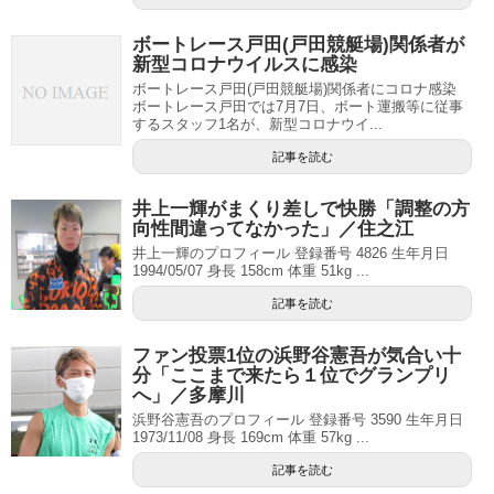
ボートレース戸田(戸田競艇場)関係者が
新型コロナウイルスに感染
ボートレース戸田(戸田競艇場)関係者にコロナ感染
ボートレース戸田では7月7日、ボート運搬等に従事
するスタッフ1名が、新型コロナウイ...
記事を読む
井上一輝がまくり差しで快勝「調整の方
向性間違ってなかった」／住之江
井上一輝のプロフィール 登録番号 4826 生年月日
1994/05/07 身長 158cm 体重 51kg ...
記事を読む
ファン投票1位の浜野谷憲吾が気合い十
分「ここまで来たら１位でグランプリ
へ」／多摩川
浜野谷憲吾のプロフィール 登録番号 3590 生年月日
1973/11/08 身長 169cm 体重 57kg ...
記事を読む