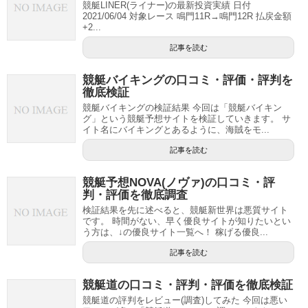
競艇LINER(ライナー)の最新投資実績 日付
2021/06/04 対象レース 鳴門11R→鳴門12R 払戻金額
+2...
記事を読む
競艇バイキングの口コミ・評価・評判を
徹底検証
競艇バイキングの検証結果 今回は「競艇バイキン
グ」という競艇予想サイトを検証していきます。 サ
イト名にバイキングとあるように、海賊をモ...
記事を読む
競艇予想NOVA(ノヴァ)の口コミ・評
判・評価を徹底調査
検証結果を先に述べると、競艇新世界は悪質サイト
です。 時間がない、早く優良サイトが知りたいとい
う方は、↓の優良サイト一覧へ！ 稼げる優良...
記事を読む
競艇道の口コミ・評判・評価を徹底検証
競艇道の評判をレビュー(調査)してみた 今回は悪い