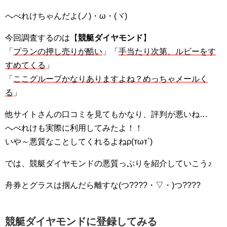
へべれけちゃんだよ(ノ)・ω・(ヾ)
今回調査するのは【
競艇ダイヤモンド
】
「
プランの押し売りが酷い
」「
手当たり次第、ルビーをす
すめてくる
」
「
ここグループかなりありますよね？めっちゃメールく
る
」
他サイトさんの口コミを見てもかなり、評判が悪いね…
へべれけも実際に利用してみたよ！！
いや～悪質なことしてくれるよねρ(тωт`)
では、競艇ダイヤモンドの悪質っぷりを紹介していこう♪
舟券とグラスは掴んだら離すな(つ????・▽・)つ????
競艇ダイヤモンド
に登録してみる