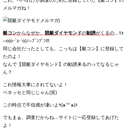
これ、へべれけが調査のために登録していた【艇コン】の
メルマガね！
艇コン
からなぜか、
競艇ダイヤモンド
の
勧誘
がくるの
…ﾓｫ
─o(o･`з･´o)ﾉ─ﾌﾟﾝﾌﾟﾝ!!!
同じ会社だったとしても、こっちは【艇コン】に登録して
たのよ！
なんで【競艇ダイヤモンド】の勧誘来るのってなるじゃ
ん？
これ情報大事にされてないよ！
ベネッセと同じじゃん(笑)
この時点で不信感が凄いよ٩(๑`^´๑)۶
でもまぁ、調査だからね…サイトに一応登録してあげた
よ！