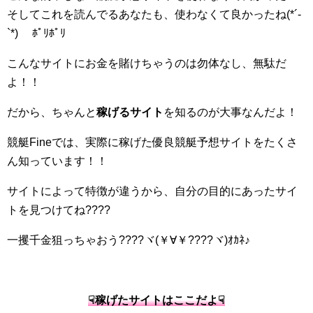
そしてこれを読んでるあなたも、使わなくて良かったね(*´-
`*)ゞ ﾎﾟﾘﾎﾟﾘ
こんなサイトにお金を賭けちゃうのは勿体なし、無駄だ
よ！！
だから、ちゃんと
稼げる
サイト
を知るのが大事なんだよ！
競艇Fineでは、実際に稼げた優良競艇予想サイトをたくさ
ん知っています！！
サイトによって特徴が違うから、自分の目的にあったサイ
トを見つけてね????
一攫千金狙っちゃおう????ヾ(￥∀￥????ヾ)ｵｶﾈ♪
☟稼げたサイトはここだよ☟