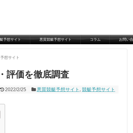
艇予想サイト
悪質競艇予想サイト
コラム
お問い
艇予想サイト
・評価を徹底調査
2022/2/25
悪質競艇予想サイト
,
競艇予想サイト