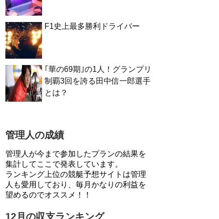
F1史上最多勝利ドライバー
｢華の69期｣の1人！グランプリ
制覇3回を誇る田中信一郎選手
とは？
管理人の成績
管理人が今まで参加したプランの結果を
集計してここで発表しています。
ランキング上位の競艇予想サイトは管理
人も愛用しており、毎月かなりの利益を
望めるのでオススメ！！
12月の収支ランキング