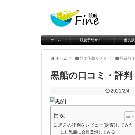
ホーム
競艇予想サイト
優良競
ホーム
競艇予想サイト
悪質競
黒船の口コミ・評判
2021/2/4
目次
黒舟の評判をレビュー(調査)してみた
黒船に会員登録してみる