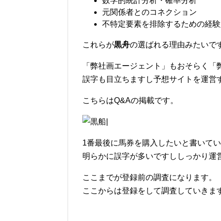
数学的統計分析・確率分析
元関係者とのコネクション
不特定要素を排除するための経験
これらが
黒舟
の選ばれる理由みたいで
「弊社画エージェント」もおそらく「
誤字も目立ちますし予想サイトを運営
こちらはQ&Aの掲載です。
1番最後に馬券を購入したいと書いて
明らかに誤字が多いですししっかり運
ここまでが登録前の調査になります。
ここからは登録をして調査していきま