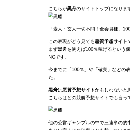
こちらが
黒舟
のサイトトップになりま
「素人・玄人一切不問！全会員様、10
この表現がどう見ても
悪質予想サイト
まず
黒舟
を使えば100％稼げるという
NGです。
今までに「100％」や「確実」などの
た。
黒舟
は
悪質予想サイト
かもしれないと
こちらはどの競艇予想サイトでも言っ
他の公営ギャンブルの中で三連単の的