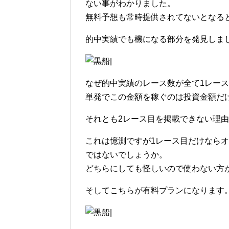
ない事がわかりました。
無料予想も常時提供されてないとなる
的中実績でも機になる部分を発見しま
なぜ的中実績のレース数が全て1レー
単発でこの金額を稼ぐのは投資金額だけ
それとも2レース目を掲載できない理
これは憶測ですが1レース目だけなら
ではないでしょうか。
どちらにしても怪しいので使わない方
そしてこちらが有料プランになります