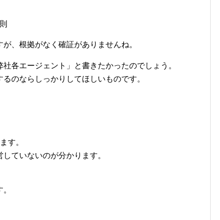
則
すが、根拠がなく確証がありませんね。
弊社各エージェント」と書きたかったのでしょう。
するのならしっかりしてほしいものです。
います。
営していないのが分かります。
す。