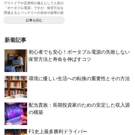
アウトドアや災害時の備えとして人気の
「ポータブル電源」ですが、保管方法を
間違えるとバッテリーの劣化や故障の原
因となります。 こ...
記事を読む
新着記事
初心者でも安心！ポータブル電源の失敗しない
保管方法と寿命を伸ばすコツ
環境に優しい生活への転換の重要性とその方法
配当貴族：長期投資家のための安定した収入源
の構築
F1史上最多勝利ドライバー