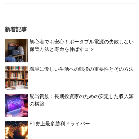
新着記事
初心者でも安心！ポータブル電源の失敗しない
保管方法と寿命を伸ばすコツ
環境に優しい生活への転換の重要性とその方法
配当貴族：長期投資家のための安定した収入源
の構築
F1史上最多勝利ドライバー