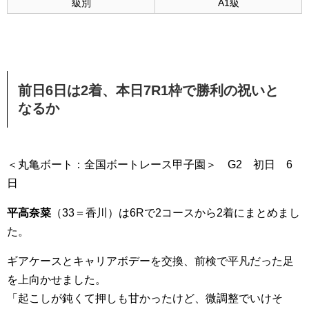
級別
A1級
前日6日は2着、本日7R1枠で勝利の祝いと
なるか
＜丸亀ボート：全国ボートレース甲子園＞ G2 初日 6
日
平高奈菜
（33＝香川）は6Rで2コースから2着にまとめまし
た。
ギアケースとキャリアボデーを交換、前検で平凡だった足
を上向かせました。
「起こしが鈍くて押しも甘かったけど、微調整でいけそ