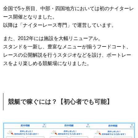
全国で5ヶ所目、中部・四国地方においては初のナイターレ
ース開催となりました。
以降は「ナイターレース専門」で運営しています。
また、2012年には施設を大幅リニューアル。
スタンドを一新し、豊富なメニューが揃うフードコート、
レースの公開解説を行うスタジオなどを設け、ボートレー
スをより楽しめる競艇場になりました。
競艇
で稼ぐには？【初心者でも可能】