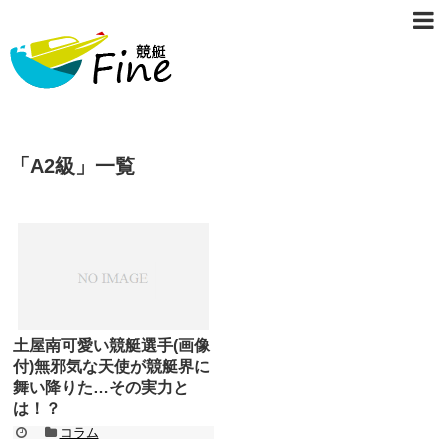
「
A2級
」
一覧
土屋南可愛い競艇選手(画像
付)無邪気な天使が競艇界に
舞い降りた…その実力と
は！？
コラム