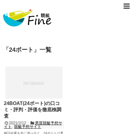
「
24ボート
」
一覧
24BOAT(24ボート)の口コ
ミ・評判・評価を徹底検調
査
2021/2/12
悪質競艇予想サ
イト
,
競艇予想サイト
検証結果を先に述べると、24ボートは悪