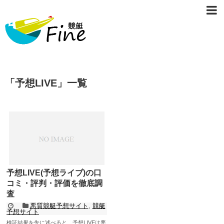
「
予想LIVE
」
一覧
予想LIVE(予想ライブ)の口
コミ・評判・評価を徹底調
査
悪質競艇予想サイト
,
競艇
予想サイト
検証結果を先に述べると、予想LIVEは悪