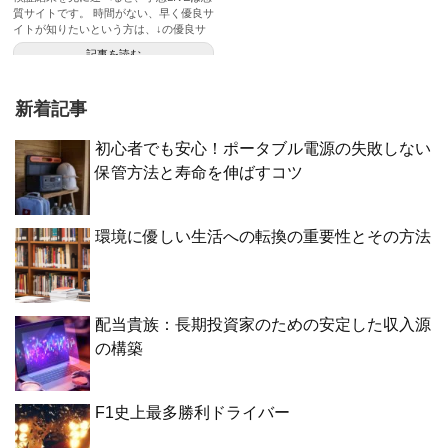
質サイトです。 時間がない、早く優良サ
イトが知りたいという方は、↓の優良サ
イト一覧へ！ 稼げる優...
記事を読む
新着記事
初心者でも安心！ポータブル電源の失敗しない
保管方法と寿命を伸ばすコツ
環境に優しい生活への転換の重要性とその方法
配当貴族：長期投資家のための安定した収入源
の構築
F1史上最多勝利ドライバー