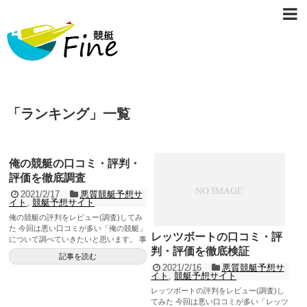
「
ランキング
」
一覧
俺の競艇の口コミ・評判・
評価を徹底調査
2021/2/17
悪質競艇予想サ
イト
,
競艇予想サイト
俺の競艇の評判をレビュー(調査)してみ
た 今回は悪い口コミが多い「俺の競艇」
レッツボートの口コミ・評
について調べていきたいと思います。 事
判・評価を徹底検証
前にネットで口コミを...
記事を読む
2021/2/16
悪質競艇予想サ
イト
,
競艇予想サイト
レッツボートの評判をレビュー(調査)し
てみた 今回は悪い口コミが多い「レッツ