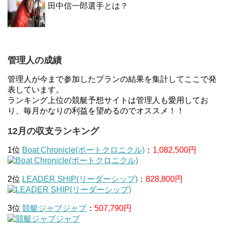
田中信一郎選手とは？
管理人の成績
管理人が今まで参加したプランの結果を集計してここで発
表しています。
ランキング上位の競艇予想サイトは管理人も愛用してお
り、毎月かなりの利益を望めるのでオススメ！！
12月の収支ランキング
1位
Boat Chronicle(ボートクロニクル)
：
1,082,500円
2位
LEADER SHIP(リーダーシップ)
：
828,800円
3位
競艇ジャブジャブ
：
507,790円