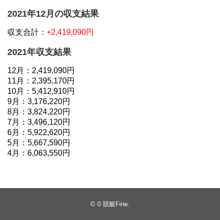
2021年12月の収支結果
収支合計：
+2,419,090円
2021年収支結果
12月：2,419,090円
11月：2,395,170円
10月：5,412,910円
9月：3,176,220円
8月：3,824,220円
7月：3,496,120円
6月：5,922,620円
5月：5,667,590円
4月：6,063,550円
© 0
競艇Fine
.