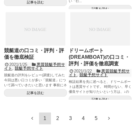
い「行...
記事を読む
記事を読む
競艇道の口コミ・評判・評
ドリームボート
価を徹底検証
(DREAMBOAT)の口コミ・
評判・評価を徹底調査
2021/1/25
悪質競艇予想サ
イト
,
競艇予想サイト
2021/1/22
悪質競艇予想サ
イト
,
競艇予想サイト
競艇道の評判をレビュー(調査)してみた
今回は悪い口コミが多い「競艇道」につ
検証結果を先に述べると、ドリームボー
いて調べていきたいと思います 事前にネ
トは悪質サイトです。 時間がない、早く
ットで口コミを調べて...
優良サイトが知りたいという方は、↓の
記事を読む
優良サイト一覧へ！ 稼げる...
記事を読む
1
2
3
4
5