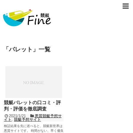
「
バレット
」
一覧
競艇バレットの口コミ・評
判・評価を徹底調査
2021/1/21
悪質競艇予想サ
イト
,
競艇予想サイト
検証結果を先に述べると、競艇新世界は
悪質サイトです。 時間がない、早く優良